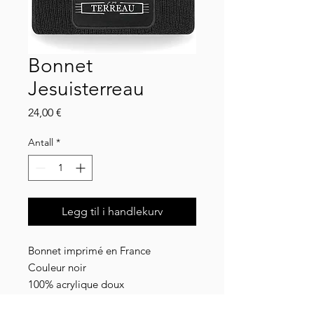
Bonnet
Jesuisterreau
Pris
24,00 €
Antall
*
Legg til i handlekurv
Bonnet imprimé en France
Couleur noir
100% acrylique doux
Doublé en polaire Thinsulate