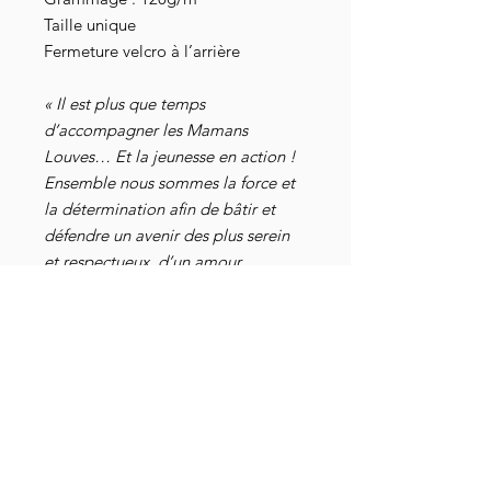
Taille unique
Fermeture velcro à l’arrière
« Il est plus que temps
d’accompagner les Mamans
Louves… Et la jeunesse en action !
Ensemble nous sommes la force et
la détermination afin de bâtir et
défendre un avenir des plus serein
et respectueux, d’un amour
abondant, envers les adultes de
demain… Nos enfants… »
Retrouvez les Papas Loups sur :
- leur canal
Telegram
- leur
site internet
Détails livraison