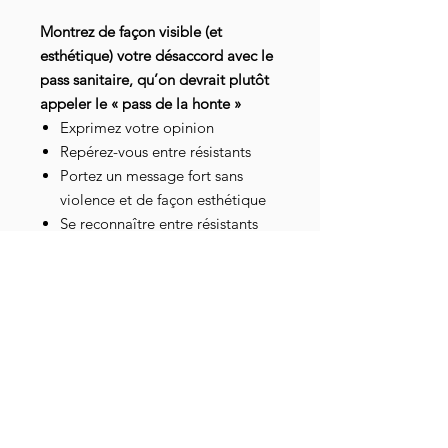
Montrez de façon visible (et
esthétique) votre désaccord avec le
pass sanitaire, qu’on devrait plutôt
appeler le « pass de la honte »
Exprimez votre opinion
Repérez-vous entre résistants
Portez un message fort sans
violence et de façon esthétique
Se reconnaître entre résistants
10% des bénéfices reversés à
l’association « Enfance &
Libertés »
Nos casquettes sont réglables
avec une languette à l’arrière.
Détails livraison