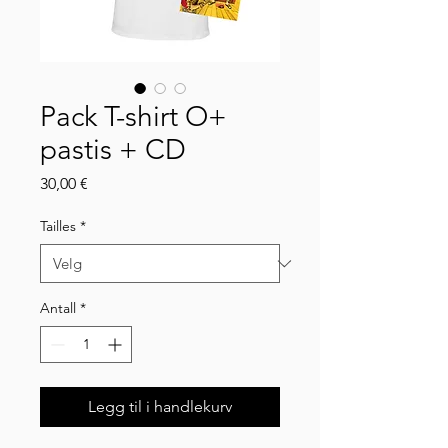
Pack T-shirt O+
pastis + CD
Pris
30,00 €
Tailles
*
Antall
*
Legg til i handlekurv