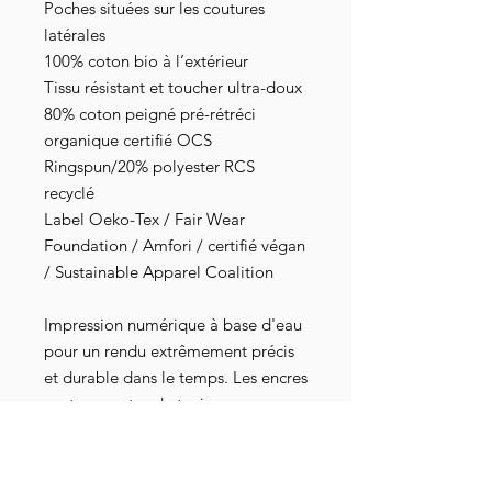
Poches situées sur les coutures
latérales
100% coton bio à l’extérieur
Tissu résistant et toucher ultra-doux
80% coton peigné pré-rétréci
organique certifié OCS
Ringspun/20% polyester RCS
recyclé
Label Oeko-Tex / Fair Wear
Foundation / Amfori / certifié végan
/ Sustainable Apparel Coalition
Impression numérique à base d'eau
pour un rendu extrêmement précis
et durable dans le temps. Les encres
sont exemptes de toxines,
dépourvues de dérivé animal, sans
danger pour les nourrissons et les
bébés, elles répondent aux normes