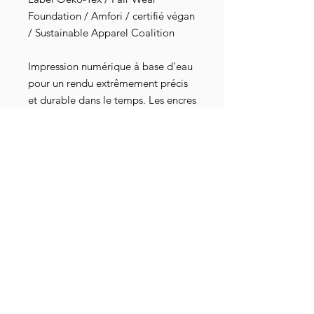
Foundation / Amfori / certifié végan
/ Sustainable Apparel Coalition
Impression numérique à base d'eau
pour un rendu extrêmement précis
et durable dans le temps. Les encres
sont exemptes de toxines,
dépourvues de dérivé animal, sans
danger pour les nourrissons et les
bébés, elles répondent aux normes
industrielles les plus strictes au
niveau mondial. Elles sont
également attestées par les
certifications Oeko-Tex 100, GOTS-
3V, RSL et American Association of
Textile Chemists and Colorists.
Détails livraison