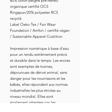
80%
coton
peigné pré-rétréci
organique certifié OCS
Ringspun/20%
polyester
RCS
recyclé
Label Oeko-Tex / Fair Wear
Foundation / Amfori / certifié végan
/ Sustainable Apparel Coalition
Impression numérique à base d'eau
pour un rendu extrêmement précis
et durable dans le temps. Les encres
sont exemptes de toxines,
dépourvues de dérivé animal, sans
danger pour les nourrissons et les
bébés, elles répondent aux normes
industrielles les plus strictes au
niveau mondial. Elles sont
également attestées par les
certifications Oeko-Tex 100, GOTS-