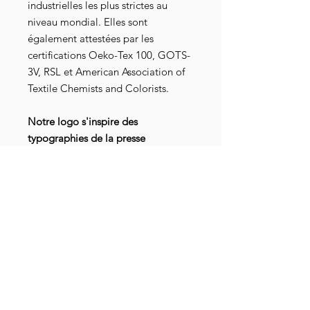
industrielles les plus strictes au
niveau mondial. Elles sont
également attestées par les
certifications Oeko-Tex 100, GOTS-
3V, RSL et American Association of
Textile Chemists and Colorists.
Notre logo s'inspire des
typographies de la presse
traditionnelle, des gros titres,
contrastant avec la fracture du "O"
qui décompose le logo en 2 parties.
Cet élément renforce
graphiquement l'état d'esprit de la
Contre Propagande, qui créait une
dissonance avec la bien pensance.
Et comme disait Coluche : "Ce
n'est pas parce qu'ils sont
nombreux à avoir tort, qu'ils ont