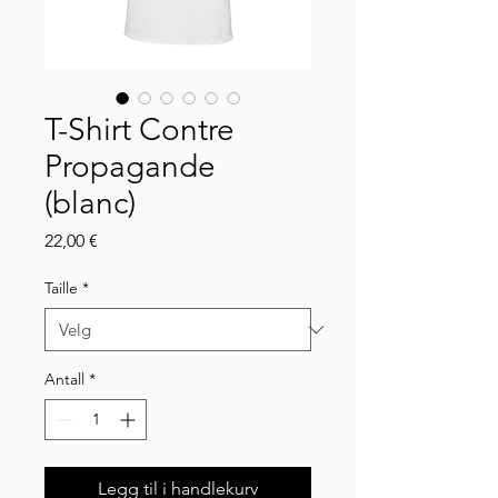
T-Shirt Contre
Propagande
(blanc)
Pris
22,00 €
Taille
*
Antall
*
Legg til i handlekurv