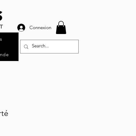
Connexion
s
ande
rté