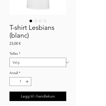
T-shirt Lesbians
(blanc)
Pris
23,00 €
Tailles
*
Antall
*
Legg til i handlekurv