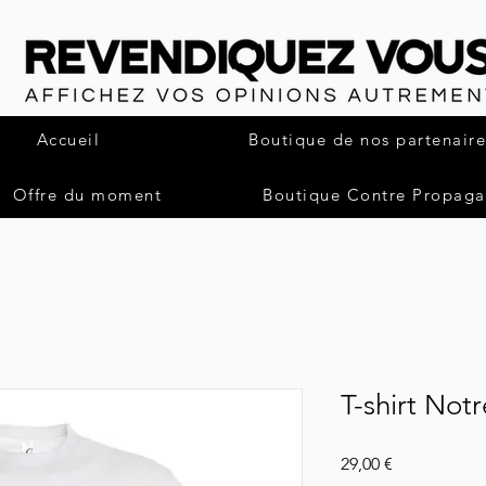
Accueil
Boutique de nos partenaire
Offre du moment
Boutique Contre Propag
T-shirt Notr
Pris
29,00 €