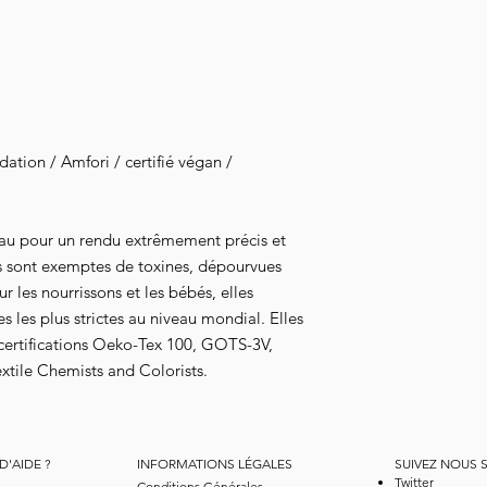
tion / Amfori / certifié végan /
au pour un rendu extrêmement précis et
s sont exemptes de toxines, dépourvues
 les nourrissons et les bébés, elles
 les plus strictes au niveau mondial. Elles
 certifications Oeko-Tex 100, GOTS-3V,
xtile Chemists and Colorists.
D'AIDE ?
INFORMATIONS LÉGALES
SUIVEZ NOUS 
Twitter
Conditions Générales