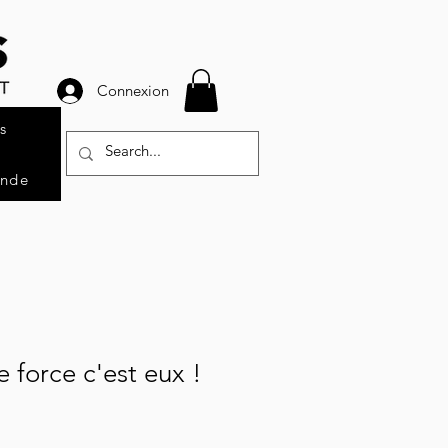
Connexion
s
ande
e force c'est eux !