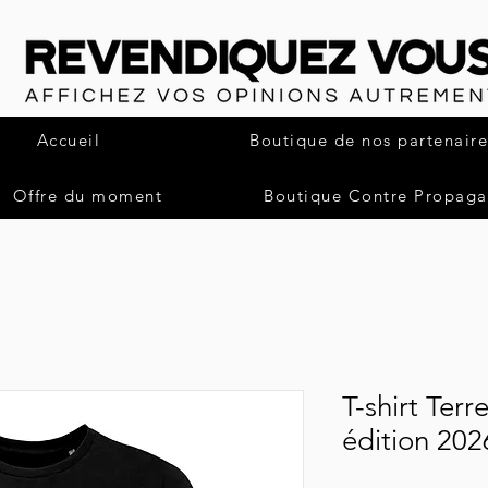
Accueil
Boutique de nos partenaire
Offre du moment
Boutique Contre Propag
T-shirt Terr
édition 202