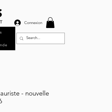
Connexion
s
ande
eauriste - nouvelle
6