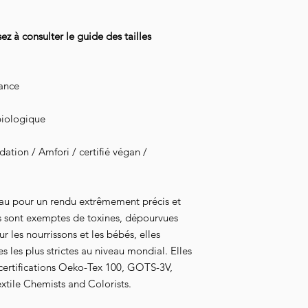
le volume de votre 
 à consulter le guide des tailles
rance
biologique
tion / Amfori / certifié végan /
au pour un rendu extrêmement précis et
s sont exemptes de toxines, dépourvues
 les nourrissons et les bébés, elles
 les plus strictes au niveau mondial. Elles
 certifications Oeko-Tex 100, GOTS-3V,
xtile Chemists and Colorists.