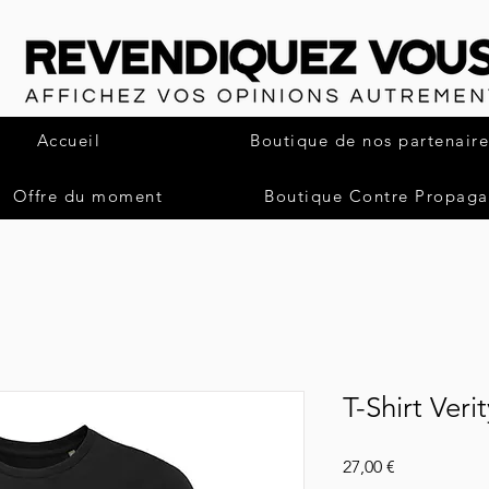
Accueil
Boutique de nos partenaire
Offre du moment
Boutique Contre Propag
T-Shirt Veri
Pris
27,00 €