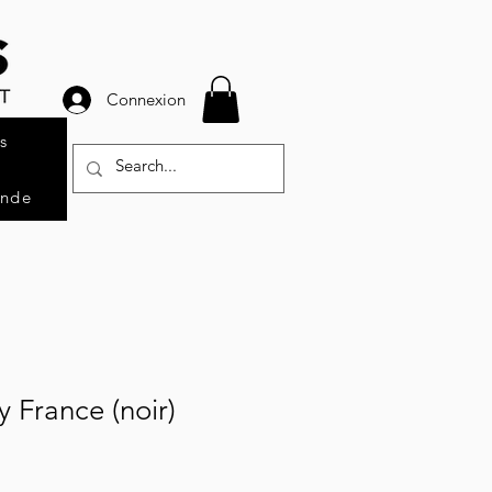
Connexion
s
ande
ty France (noir)