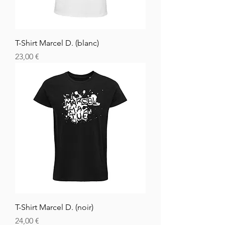
T-Shirt Marcel D. (blanc)
Cena
23,00 €
T-Shirt Marcel D. (noir)
Cena
24,00 €