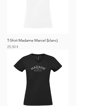
T-Shirt Madame Marcel (blanc)
Cena
25,50 €