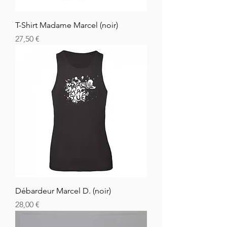
T-Shirt Madame Marcel (noir)
Cena
27,50 €
Débardeur Marcel D. (noir)
Cena
28,00 €