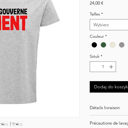
Cena
24,00 €
Tailles
*
Wybierz
Couleur
*
Sztuk
*
Dodaj do koszy
Détails livraison
ATTENTION ! Article
Précautions de lava
l'intégralité de vot