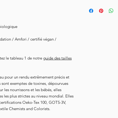
semaines.
Pour prendre soin de 
l'envers à 30°, n'util
Livraison en Collissim
le à l'envers.
l'acheminement de vot
biologique
tion / Amfori / certifié végan /
ltez le tableau 1 de notre
guide des tailles
au pour un rendu extrêmement précis et
s sont exemptes de toxines, dépourvues
 les nourrissons et les bébés, elles
 les plus strictes au niveau mondial. Elles
 certifications Oeko-Tex 100, GOTS-3V,
xtile Chemists and Colorists.