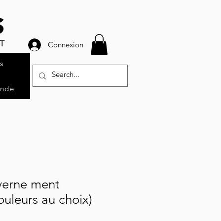
Connexion
s
ande
verne ment
ouleurs au choix)