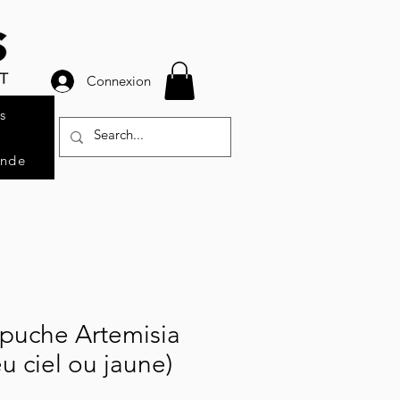
Connexion
s
ande
apuche Artemisia
u ciel ou jaune)