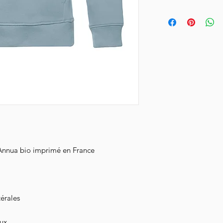
semaines.
Pour prendre soin de 
l'envers à 30°, n'util
Livraison en Collissim
le à l'envers.
Vous serez notifié de
emails.
 Annua bio imprimé en France
térales
ux.