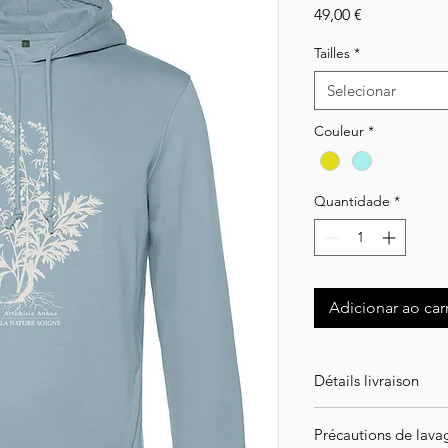
Preço
49,00 €
Tailles
*
Selecionar
Couleur
*
Quantidade
*
Adicionar ao car
Détails livraison
ATTENTION ! Article
Précautions de lava
l'intégralité de vot