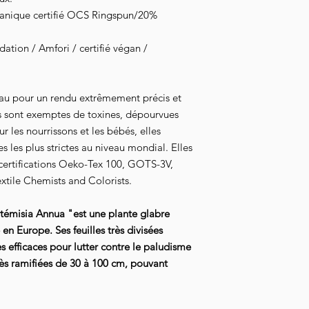
ganique certifié OCS Ringspun/20%
tion / Amfori / certifié végan /
au pour un rendu extrêmement précis et
s sont exemptes de toxines, dépourvues
 les nourrissons et les bébés, elles
 les plus strictes au niveau mondial. Elles
 certifications Oeko-Tex 100, GOTS-3V,
xtile Chemists and Colorists.
Artémisia Annua "est une plante glabre
 en Europe. Ses feuilles très divisées
s efficaces pour lutter contre le paludisme
 très ramifiées de 30 à 100 cm, pouvant
"