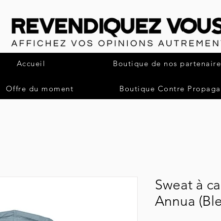
Accueil
Boutique de nos partenaire
Offre du moment
Boutique Contre Propag
Sweat à c
Annua (Ble