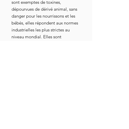
sont exemptes de toxines,
dépourvues de dérivé animal, sans
danger pour les nourrissons et les
bébés, elles répondent aux normes
industrielles les plus strictes au
niveau mondial. Elles sont
également attestées par les
certifications Oeko-Tex 100, GOTS-
3V, RSL et American Association of
Textile Chemists and Colorists.
Terreaurisme : nom masculin, action
de militer pour un monde meilleur
en prônant le retour à l'essentiel en
créant de manière non organisée
des jardins comestibles.
Détails livraison