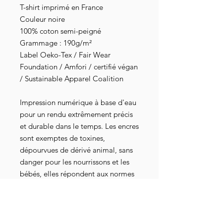
T-shirt imprimé en France
Couleur noire
100% coton semi-peigné
Grammage : 190g/m²
Label Oeko-Tex / Fair Wear
Foundation / Amfori / certifié végan
/ Sustainable Apparel Coalition
Impression numérique à base d'eau
pour un rendu extrêmement précis
et durable dans le temps. Les encres
sont exemptes de toxines,
dépourvues de dérivé animal, sans
danger pour les nourrissons et les
bébés, elles répondent aux normes
industrielles les plus strictes au
niveau mondial. Elles sont
également attestées par les
certifications Oeko-Tex 100, GOTS-