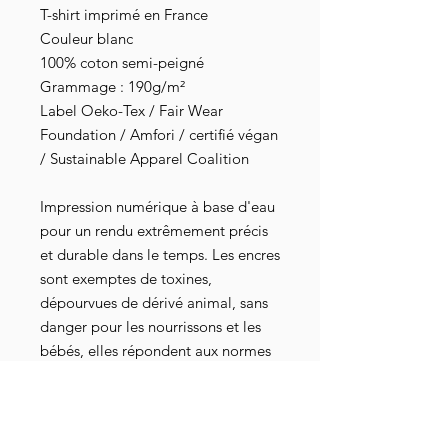
T-shirt imprimé en France
Couleur blanc
100% coton semi-peigné
Grammage : 190g/m²
Label Oeko-Tex / Fair Wear
Foundation / Amfori / certifié végan
/ Sustainable Apparel Coalition
Impression numérique à base d'eau
pour un rendu extrêmement précis
et durable dans le temps. Les encres
sont exemptes de toxines,
dépourvues de dérivé animal, sans
danger pour les nourrissons et les
bébés, elles répondent aux normes
industrielles les plus strictes au
niveau mondial. Elles sont
également attestées par les
certifications Oeko-Tex 100, GOTS-