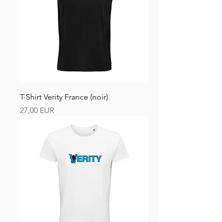
T-Shirt Verity France (noir)
Preț
27,00 EUR