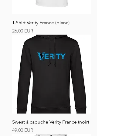
T-Shirt Verity France (blanc)
Preț
26,00 EUR
Sweat à capuche Verity France (noir)
Preț
49,00 EUR