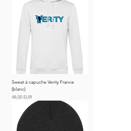
Sweat à capuche Verity France
(blanc)
Preț
48,00 EUR