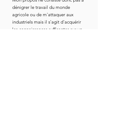
dénigrer le travail du monde
agricole ou de m'attaquer aux
industriels mais il s'agit d'acquérir
les connaissances suffisantes sur un
sujet précis, ici le pain, pour pouvoir
se poser, en tant que
consommateurs, les bonnes
questions puis s'orienter facilement
vers les produits bénéfiques pour
notre santé.
LE PAIN AU LEVAIN OU RIEN
est
un livre qui vous permettra d'ouvrir
une porte sur le monde
extraordinaire des micro-
organismes, ces bactéries vivantes
et bénéfiques à notre santé. On les
retrouve, notamment, dans le