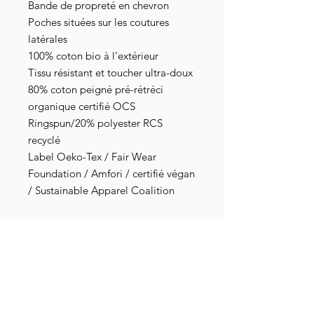
Bande de propreté en chevron
Poches situées sur les coutures
latérales
100% coton bio à l’extérieur
Tissu résistant et toucher ultra-doux
80% coton peigné pré-rétréci
organique certifié OCS
Ringspun/20% polyester RCS
recyclé
Label Oeko-Tex / Fair Wear
Foundation / Amfori / certifié végan
/ Sustainable Apparel Coalition
Impression numérique à base d'eau
pour un rendu extrêmement précis
et durable dans le temps. Les encres
sont exemptes de toxines,
dépourvues de dérivé animal, sans
danger pour les nourrissons et les