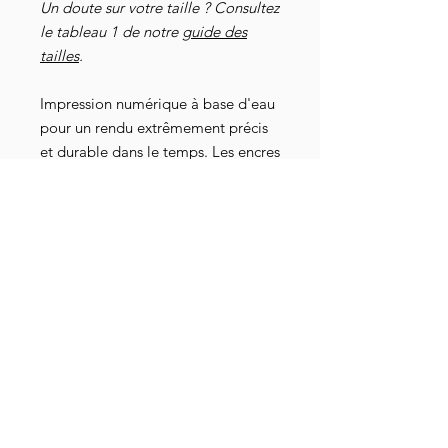
Un doute sur votre taille ? Consultez
le tableau 1 de notre
guide des
tailles
.
Impression numérique à base d'eau
pour un rendu extrêmement précis
et durable dans le temps. Les encres
sont exemptes de toxines,
dépourvues de dérivé animal, sans
danger pour les nourrissons et les
bébés, elles répondent aux normes
industrielles les plus strictes au
niveau mondial. Elles sont
également attestées par les
certifications Oeko-Tex 100, GOTS-
3V, RSL et American Association of
Textile Chemists and Colorists.