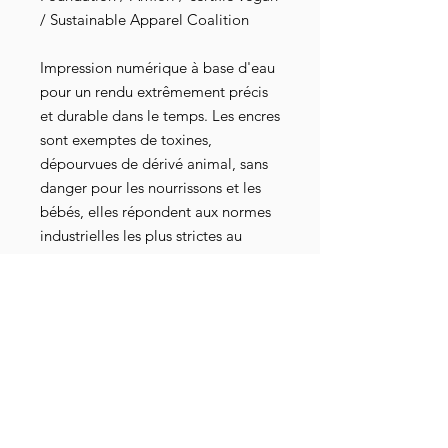
/ Sustainable Apparel Coalition
Impression numérique à base d'eau
pour un rendu extrêmement précis
et durable dans le temps. Les encres
sont exemptes de toxines,
dépourvues de dérivé animal, sans
danger pour les nourrissons et les
bébés, elles répondent aux normes
industrielles les plus strictes au
niveau mondial. Elles sont
également attestées par les
certifications Oeko-Tex 100, GOTS-
3V, RSL et American Association of
Textile Chemists and Colorists.
Complosophisme = fait de coller
l'étiquette de "complotiste" sur