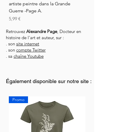
artiste peintre dans la Grande
Guerre -Page A.
Cena
5,99 €
Retrouvez
Alexandre Page
, Docteur en
histoire de l'art et auteur, sur :
. son
site internet
. son
compte Twitter
. sa
chaîne Youtube
Également disponible sur notre site :
Promo