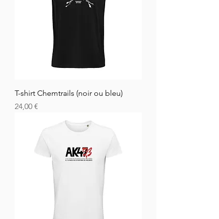
T-shirt Chemtrails (noir ou bleu)
Cena
24,00 €