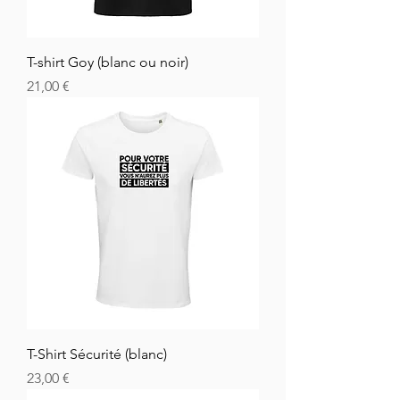
T-shirt Goy (blanc ou noir)
Cena
21,00 €
T-Shirt Sécurité (blanc)
Cena
23,00 €