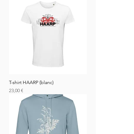
T-shirt HAARP (blanc)
Cena
23,00 €