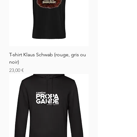
T-shirt Klaus Schwab (rouge, gris ou
noir)
Cena
23,00 €