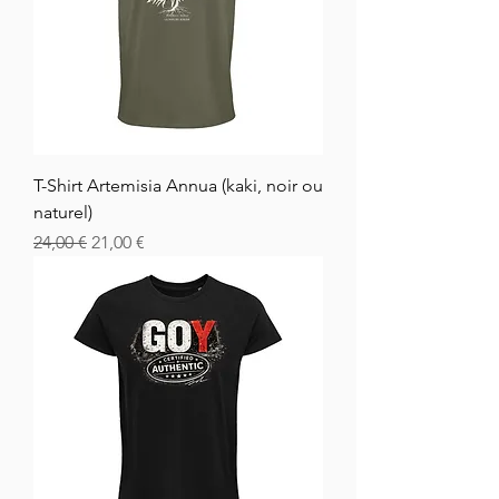
T-Shirt Artemisia Annua (kaki, noir ou
naturel)
Normálna cena
Zľavnená cena
24,00 €
21,00 €