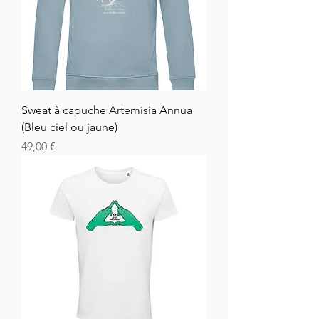
Sweat à capuche Artemisia Annua
(Bleu ciel ou jaune)
Cena
49,00 €