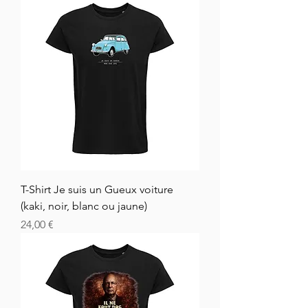
T-Shirt Je suis un Gueux voiture
(kaki, noir, blanc ou jaune)
Cena
24,00 €