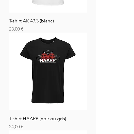
T-shirt AK 49.3 (blanc)
Cena
23,00 €
T-shirt HAARP (noir ou gris)
Cena
24,00 €