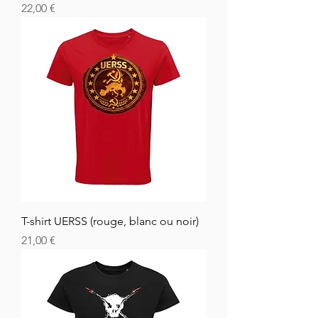
Cena
22,00 €
T-shirt UERSS (rouge, blanc ou noir)
Cena
21,00 €