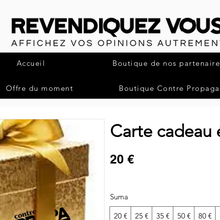
Accueil
Boutique de nos partenaire
Offre du moment
Boutique Contre Propag
Carte cadeau 
20 €
Suma
20 €
25 €
35 €
50 €
80 €