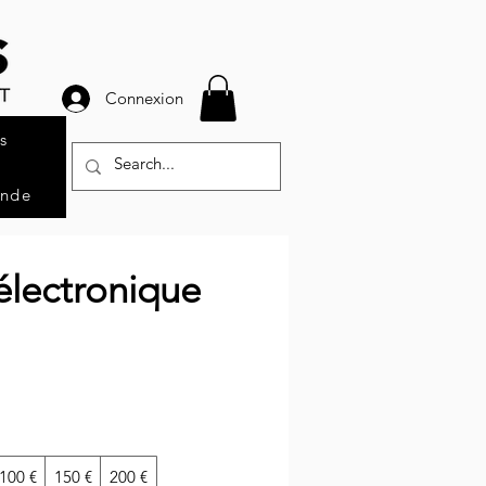
Connexion
s
ande
électronique
100 €
150 €
200 €