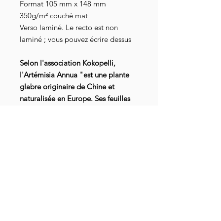
Format 105 mm x 148 mm
350g/m² couché mat
Verso laminé. Le recto est non
laminé ; vous pouvez écrire dessus
Selon l'association Kokopelli,
l'Artémisia Annua "est une plante
glabre originaire de Chine et
naturalisée en Europe. Ses feuilles
très divisées contiennent des
substances actives efficaces pour
lutter contre le paludisme et le
cancer. Elle offre des tiges très
ramifiées de 30 à 100 cm, pouvant
atteindre plus de 3 m en culture."
Détails livraison
ATTENTION ! Article en pré-