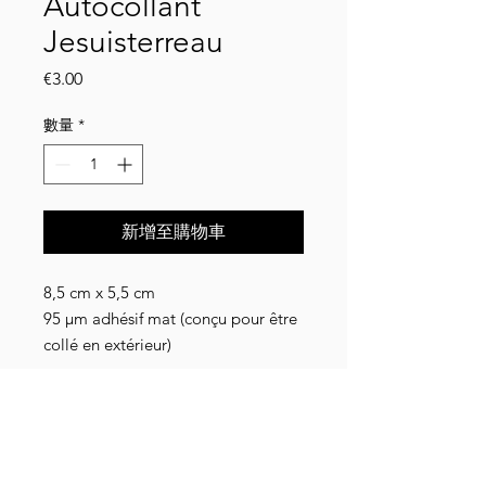
Autocollant
Jesuisterreau
價
€3.00
格
數量
*
新增至購物車
8,5 cm x 5,5 cm
95 µm adhésif mat (conçu pour être
collé en extérieur)
Détails livraison
Livraison en Collissimo ou lettre suivie