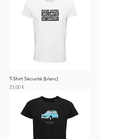
T-Shirt Sécurité (blanc)
Cena
23,00 €