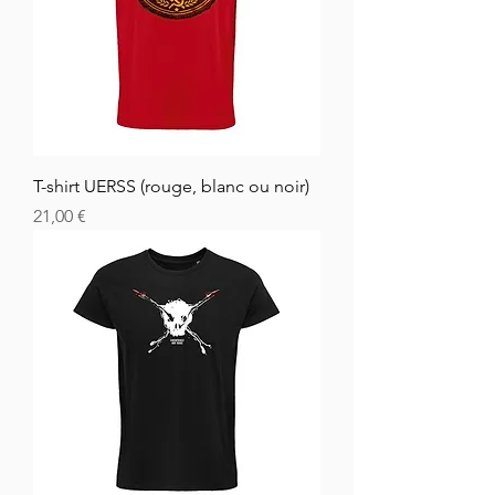
T-shirt UERSS (rouge, blanc ou noir)
Cena
21,00 €