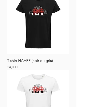
T-shirt HAARP (noir ou gris)
Cena
24,00 €