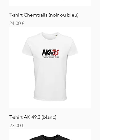
T-shirt Chemtrails (noir ou bleu)
Cena
24,00 €
T-shirt AK 49.3 (blanc)
Cena
23,00 €