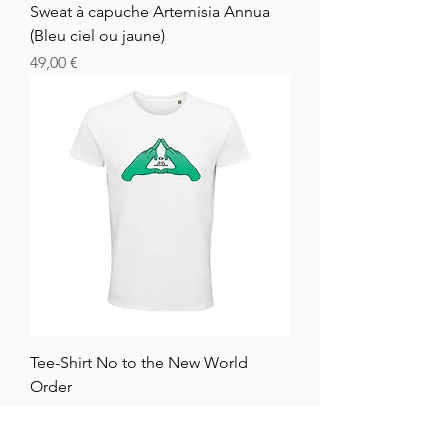
Sweat à capuche Artemisia Annua
(Bleu ciel ou jaune)
Cena
49,00 €
Tee-Shirt No to the New World
Order
Cena
23,00 €