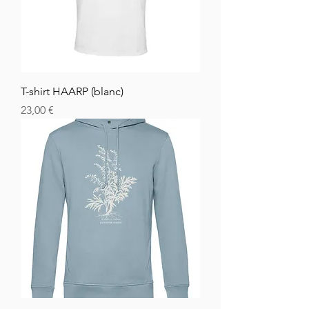
T-shirt HAARP (blanc)
Cena
23,00 €