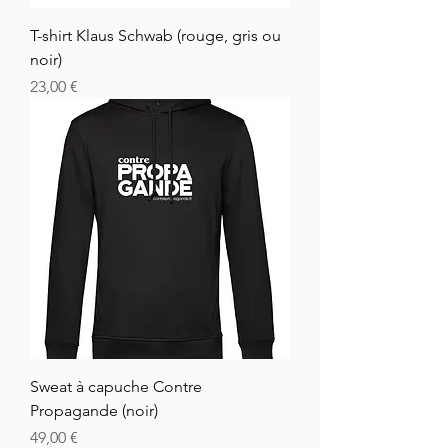
T-shirt Klaus Schwab (rouge, gris ou
noir)
Cena
23,00 €
Sweat à capuche Contre
Propagande (noir)
Cena
49,00 €