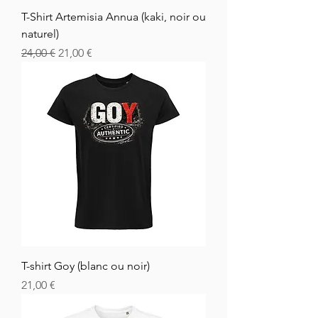
T-Shirt Artemisia Annua (kaki, noir ou
naturel)
Běžná cena
Zvýhodněná cena
24,00 €
21,00 €
T-shirt Goy (blanc ou noir)
Cena
21,00 €