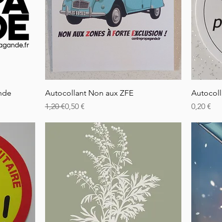
Rychlý náhled
nde
Autocollant Non aux ZFE
Autocoll
Běžná cena
Zvýhodněná cena
Cena
1,20 €
0,50 €
0,20 €