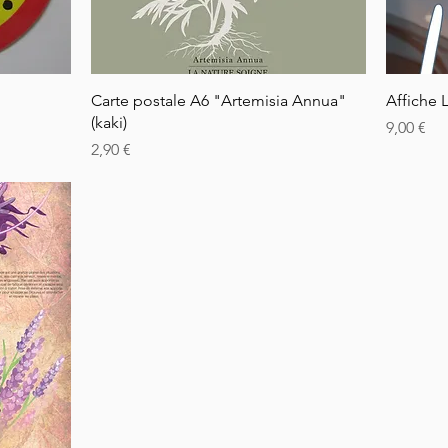
Rychlý náhled
!
Carte postale A6 "Artemisia Annua"
Affiche 
(kaki)
Cena
9,00 €
Cena
2,90 €