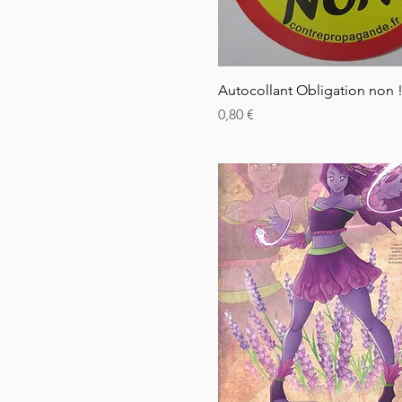
Rychlý náhled
Autocollant Obligation non 
Cena
0,80 €