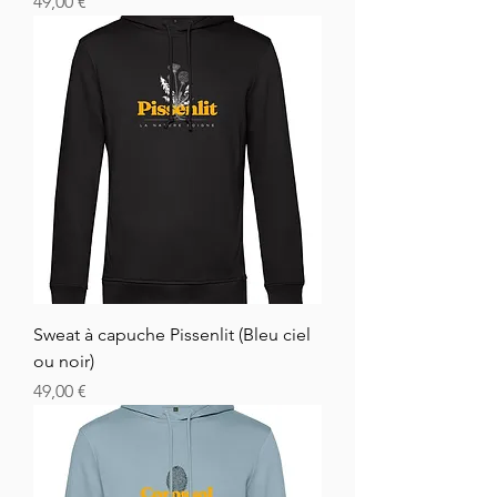
Cena
49,00 €
Sweat à capuche Pissenlit (Bleu ciel
ou noir)
Cena
49,00 €