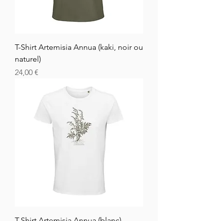
T-Shirt Artemisia Annua (kaki, noir ou
naturel)
Cena
24,00 €
T-Shirt Artemisia Annua (blanc)