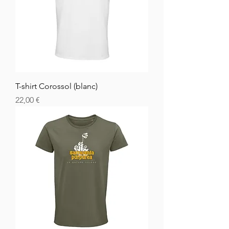
T-shirt Corossol (blanc)
Cena
22,00 €