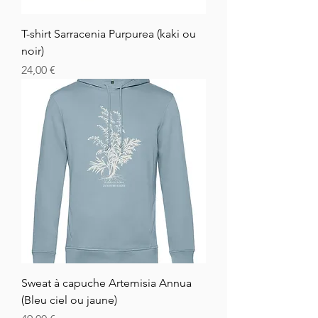
T-shirt Sarracenia Purpurea (kaki ou
noir)
Cena
24,00 €
Sweat à capuche Artemisia Annua
(Bleu ciel ou jaune)