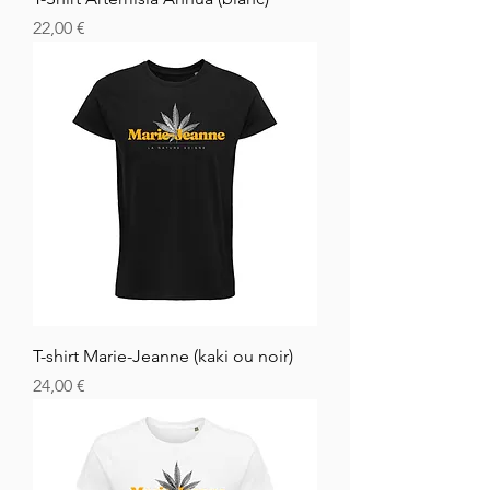
Cena
22,00 €
T-shirt Marie-Jeanne (kaki ou noir)
Cena
24,00 €