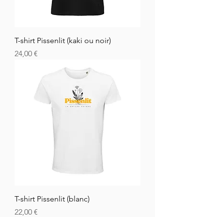
T-shirt Pissenlit (kaki ou noir)
Cena
24,00 €
T-shirt Pissenlit (blanc)
Cena
22,00 €