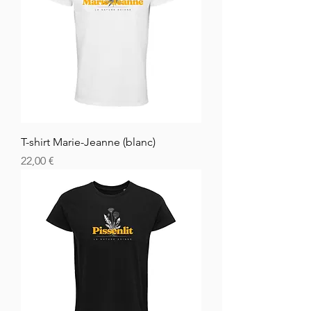
T-shirt Marie-Jeanne (blanc)
Cena
22,00 €