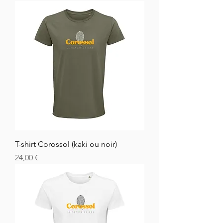
T-shirt Corossol (kaki ou noir)
Cena
24,00 €