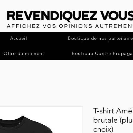
Accueil
Boutique de nos partenaire
Offre du moment
Boutique Contre Propag
T-shirt Amél
brutale (plu
choix)