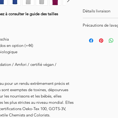
Détails livraison
 à consulter le guide des tailles
ATTENTION ! Article
Précautions de lava
l'intégralité de vot
semaines.
Pour prendre soin de 
uschia
l'envers à 30°, n'util
Livraison en Collissi
dos en option (+4€)
le à l'envers.
notifié de l'achemine
biologique
tion / Amfori / certifié végan /
au pour un rendu extrêmement précis et
s sont exemptes de toxines, dépourvues
 les nourrissons et les bébés, elles
 les plus strictes au niveau mondial. Elles
 certifications Oeko-Tex 100, GOTS-3V,
xtile Chemists and Colorists.