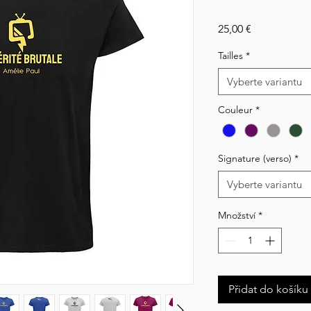
Cena
25,00 €
Tailles
*
Vyberte variantu
Couleur
*
Signature (verso)
*
Vyberte variantu
Množství
*
Přidat do košíku