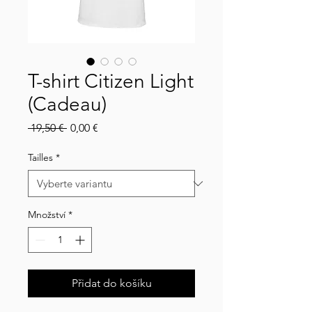
T-shirt Citizen Light
(Cadeau)
Běžná
Zvýhodněná
 19,50 € 
0,00 €
cena
cena
Tailles
*
Množství
*
Přidat do košíku