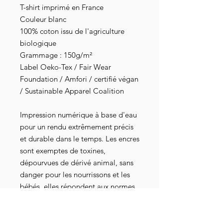
T-shirt imprimé en France
Couleur blanc
100% coton issu de l'agriculture
biologique
Grammage : 150g/m²
Label Oeko-Tex / Fair Wear
Foundation / Amfori / certifié végan
/ Sustainable Apparel Coalition
Impression numérique à base d'eau
pour un rendu extrêmement précis
et durable dans le temps. Les encres
sont exemptes de toxines,
dépourvues de dérivé animal, sans
danger pour les nourrissons et les
bébés, elles répondent aux normes
industrielles les plus strictes au
niveau mondial. Elles sont
également attestées par les