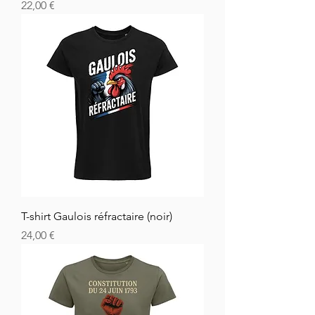
Cena
22,00 €
T-shirt Gaulois réfractaire (noir)
Cena
24,00 €