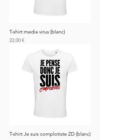
T-shirt media virus (blanc)
Cena
22,00 €
T-shirt Je suis complotiste ZD (blanc)