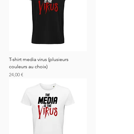
T-shirt media virus (plusieurs
couleurs au choix)
Cena
24,00 €