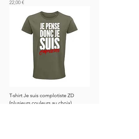
Cena
22,00 €
T-shirt Je suis complotiste ZD
(plusieurs couleurs au choix)
Cena
28,00 €