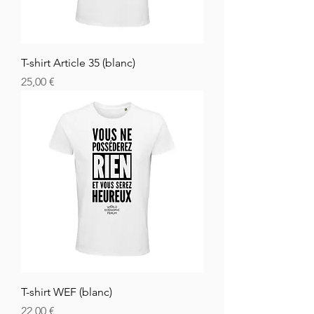
T-shirt Article 35 (blanc)
Cena
25,00 €
T-shirt WEF (blanc)
Cena
22,00 €