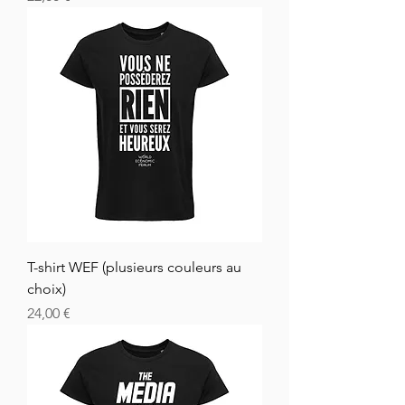
T-shirt WEF (plusieurs couleurs au
choix)
Cena
24,00 €