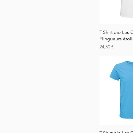
Hurtig
T-Shirt bio Les 
Flingueurs étoil
Pris
24,50 €
Hurtig
T-Shirt bio Les 