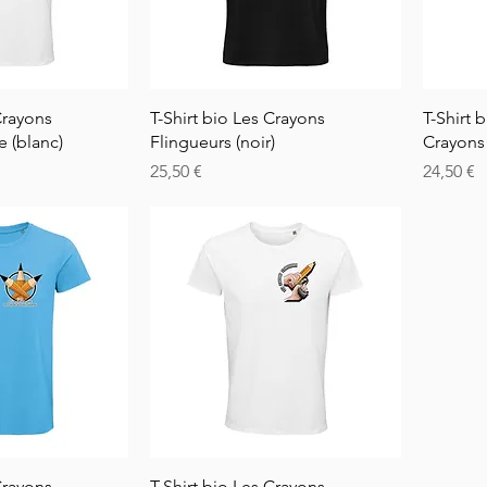
visning
Hurtigvisning
Crayons
T-Shirt bio Les Crayons
T-Shirt 
e (blanc)
Flingueurs (noir)
Crayons
Pris
Pris
25,50 €
24,50 €
visning
Hurtigvisning
Crayons
T-Shirt bio Les Crayons