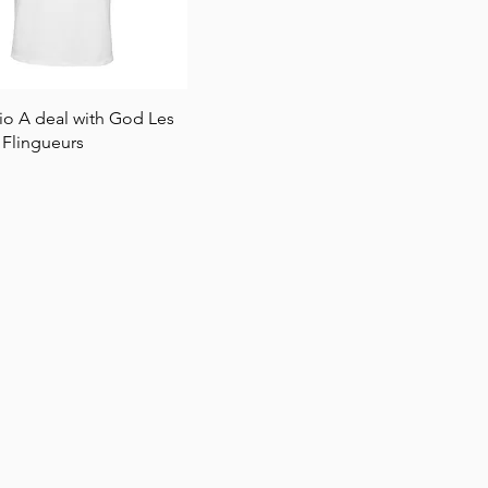
Hurtigvisning
bio A deal with God Les
 Flingueurs