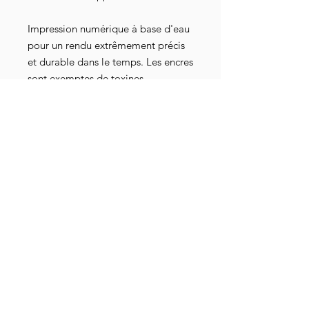
Impression numérique à base d'eau
pour un rendu extrêmement précis
et durable dans le temps. Les encres
sont exemptes de toxines,
dépourvues de dérivé animal, sans
danger pour les nourrissons et les
bébés, elles répondent aux normes
industrielles les plus strictes au
niveau mondial. Elles sont
également attestées par les
certifications Oeko-Tex 100, GOTS-
3V, RSL et American Association of
Textile Chemists and Colorists.
Détails livraison
ATTENTION ! Article en pré-
Précautions de lavage