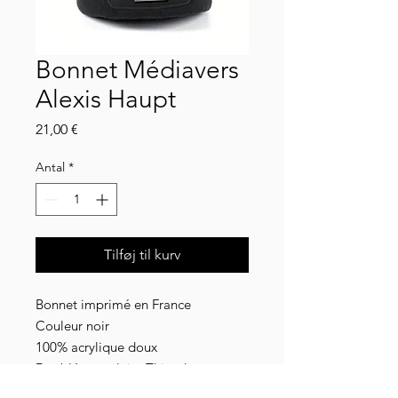
Bonnet Médiavers
Alexis Haupt
Pris
21,00 €
Antal
*
Tilføj til kurv
Bonnet imprimé en France
Couleur noir
100% acrylique doux
Doublé en polaire Thinsulate
Taille unique