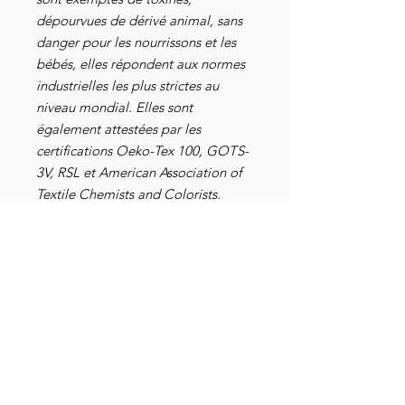
dépourvues de dérivé animal, sans
danger pour les nourrissons et les
bébés, elles répondent aux normes
industrielles les plus strictes au
niveau mondial. Elles sont
également attestées par les
certifications Oeko-Tex 100, GOTS-
3V, RSL et American Association of
Textile Chemists and Colorists.
Selon l'association Kokopelli,
l'Artémisia Annua "est une plante
glabre originaire de Chine et
naturalisée en Europe. Ses feuilles
très divisées contiennent des
substances actives efficaces pour
lutter contre le paludisme et le
cancer. Elle offre des tiges très