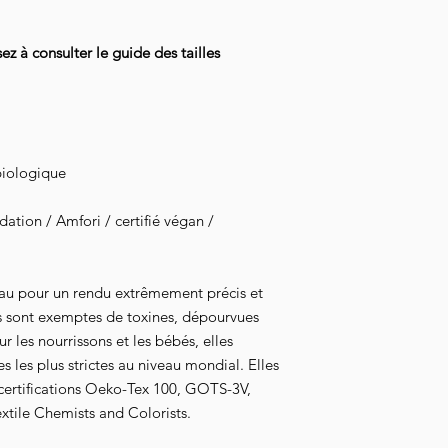
l'acheminement de vot
 à consulter le guide des tailles
biologique
tion / Amfori / certifié végan /
au pour un rendu extrêmement précis et
s sont exemptes de toxines, dépourvues
 les nourrissons et les bébés, elles
 les plus strictes au niveau mondial. Elles
 certifications Oeko-Tex 100, GOTS-3V,
xtile Chemists and Colorists.