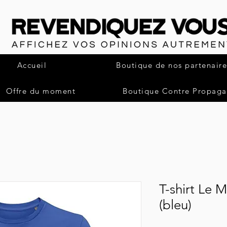
Accueil
Boutique de nos partenaire
Offre du moment
Boutique Contre Propag
T-shirt Le 
(bleu)