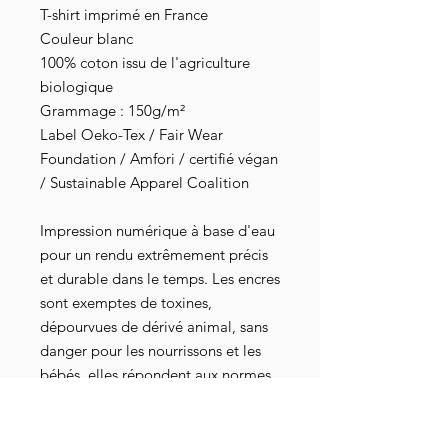
T-shirt imprimé en France
Couleur blanc
100% coton issu de l'agriculture
biologique
Grammage : 150g/m²
Label Oeko-Tex / Fair Wear
Foundation / Amfori / certifié végan
/ Sustainable Apparel Coalition
Impression numérique à base d'eau
pour un rendu extrêmement précis
et durable dans le temps. Les encres
sont exemptes de toxines,
dépourvues de dérivé animal, sans
danger pour les nourrissons et les
bébés, elles répondent aux normes
industrielles les plus strictes au
niveau mondial. Elles sont
également attestées par les