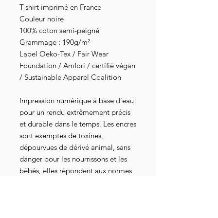
T-shirt imprimé en France
Couleur noire
100% coton semi-peigné
Grammage : 190g/m²
Label Oeko-Tex / Fair Wear
Foundation / Amfori / certifié végan
/ Sustainable Apparel Coalition
Impression numérique à base d'eau
pour un rendu extrêmement précis
et durable dans le temps. Les encres
sont exemptes de toxines,
dépourvues de dérivé animal, sans
danger pour les nourrissons et les
bébés, elles répondent aux normes
industrielles les plus strictes au
niveau mondial. Elles sont
également attestées par les
certifications Oeko-Tex 100, GOTS-