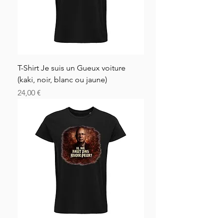
T-Shirt Je suis un Gueux voiture
(kaki, noir, blanc ou jaune)
Price
24,00 €