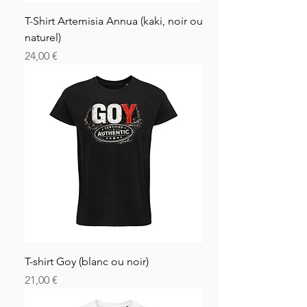
T-Shirt Artemisia Annua (kaki, noir ou
naturel)
Price
24,00 €
T-shirt Goy (blanc ou noir)
Price
21,00 €