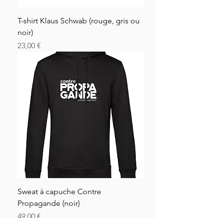
T-shirt Klaus Schwab (rouge, gris ou
noir)
Price
23,00 €
Sweat à capuche Contre
Propagande (noir)
Price
49,00 €