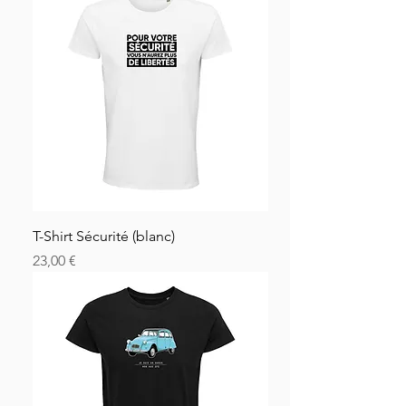
T-Shirt Sécurité (blanc)
Price
23,00 €