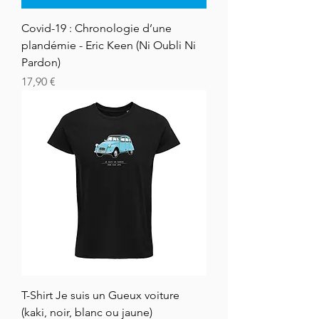
Covid-19 : Chronologie d’une
plandémie - Eric Keen (Ni Oubli Ni
Pardon)
Prix
17,90 €
T-Shirt Je suis un Gueux voiture
(kaki, noir, blanc ou jaune)