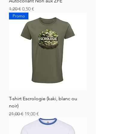
Autocollant Non aux ZFE
Prix original
Prix promotionnel
1,20 €
0,50 €
Promo
T-shirt Escrologie (kaki, blanc ou
noir)
Prix original
Prix promotionnel
21,00 €
19,00 €