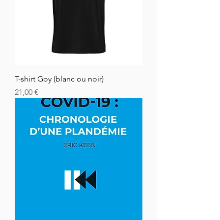
T-shirt Goy (blanc ou noir)
Prix
21,00 €