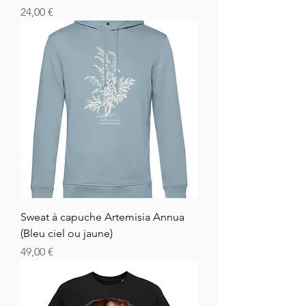
Prix
24,00 €
Sweat à capuche Artemisia Annua
(Bleu ciel ou jaune)
Prix
49,00 €