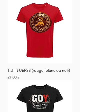
T-shirt UERSS (rouge, blanc ou noir)
Prix
21,00 €