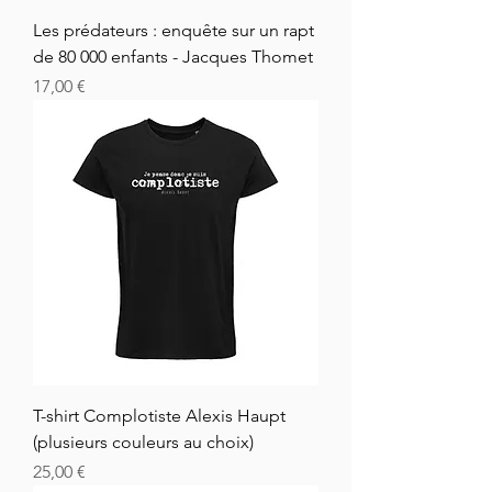
Les prédateurs : enquête sur un rapt
de 80 000 enfants - Jacques Thomet
Prix
17,00 €
T-shirt Complotiste Alexis Haupt
(plusieurs couleurs au choix)
Prix
25,00 €