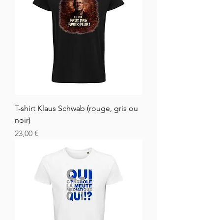
T-shirt Klaus Schwab (rouge, gris ou
noir)
Prix
23,00 €