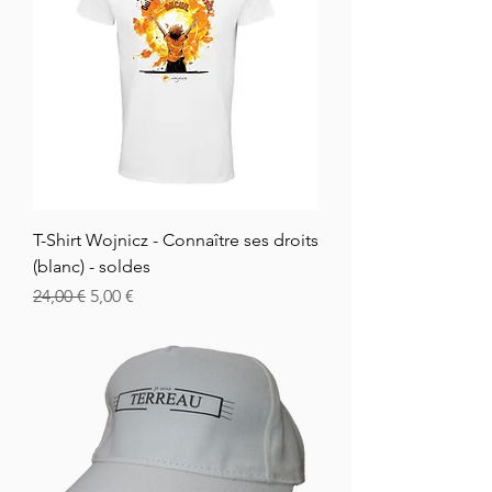
T-Shirt Wojnicz - Connaître ses droits
(blanc) - soldes
Vanlig pris
Salgspris
24,00 €
5,00 €