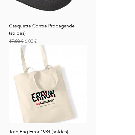
Casquette Contre Propagande
(soldes)
Vanlig pris
Salgspris
17,00 €
6,00 €
Tote Bag Error 1984 (soldes)