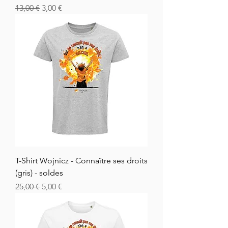
Vanlig pris
Salgspris
13,00 €
3,00 €
T-Shirt Wojnicz - Connaître ses droits
(gris) - soldes
Vanlig pris
Salgspris
25,00 €
5,00 €