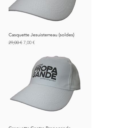
Casquette Jesuisterreau (soldes)
Vanlig pris
Salgspris
29,00 €
7,00 €