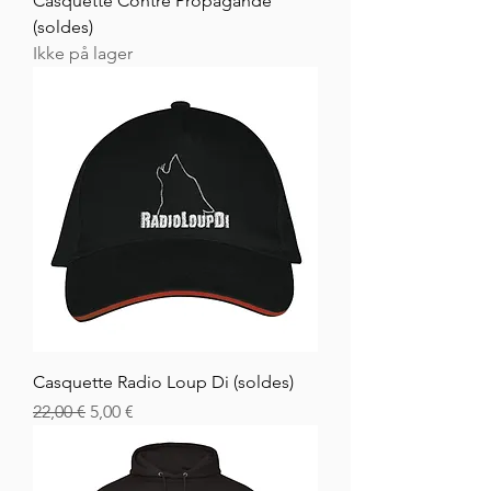
Casquette Contre Propagande
(soldes)
Ikke på lager
Casquette Radio Loup Di (soldes)
Vanlig pris
Salgspris
22,00 €
5,00 €