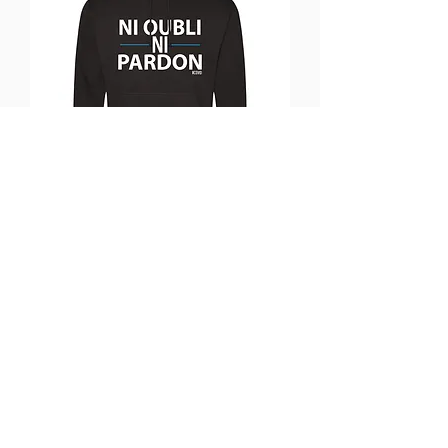
Sweat à capuche NONP 2025
(soldes)
Ikke på lager