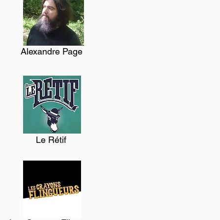
Alexandre Page
Le Rétif