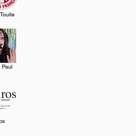
Touite
 Paul
os