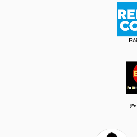
Réi
(En