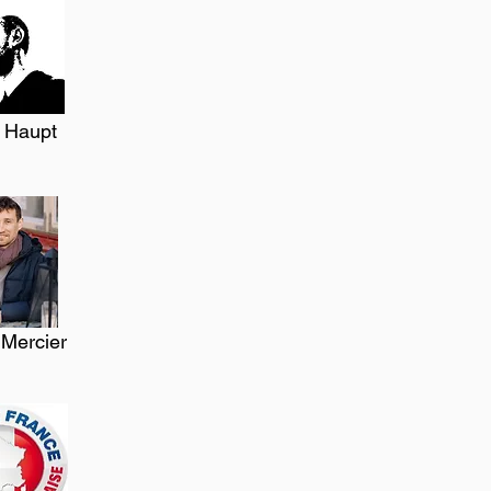
s Haupt
 Mercier