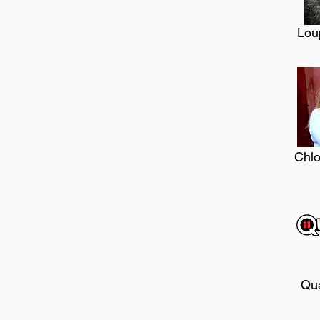
Lou
Chl
Qua