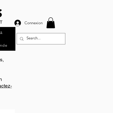
Connexion
es
ande
s,
n
ctez-