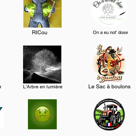
RICou
On a eu not' dose
e
Le Sac à boulons
L'Arbre en lumière