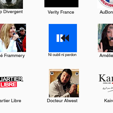
p Divergent
Verity France
AuBon
Ni oubli ni pardon
oé Frammery
Amélie
rtier Libre
Docteur Alwest
Kair