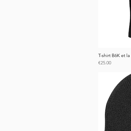
T-shirt B6K et la
Price
€25.00