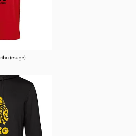
tribu (rouge)
 View