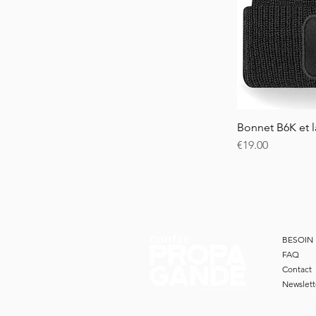
Bonnet B6K et l
Price
€19.00
BESOIN 
FAQ
Contact
Newslett