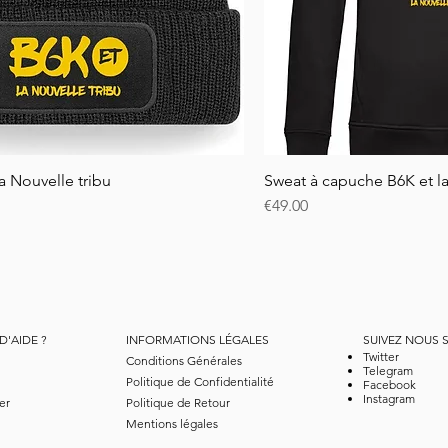
a Nouvelle tribu
Quick View
Sweat à capuche B6K et la
Quick
Price
€49.00
D'AIDE ?
INFORMATIONS LÉGALES
SUIVEZ NOUS 
Twitter
Conditions Générales
Telegram
Politique de Confidentialité
Facebook
Instagram
er
Politique de Retour
Mentions légales