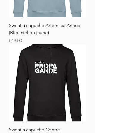
Sweat à capuche Artemisia Annua
(Bleu ciel ou jaune)
Price
€49.00
Sweat à capuche Contre