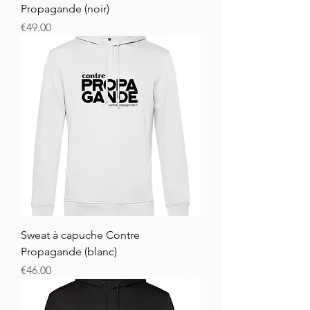
Propagande (noir)
Price
€49.00
Sweat à capuche Contre
Propagande (blanc)
Price
€46.00