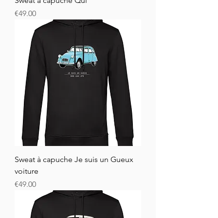
Sweat à capuche Qui
Price
€49.00
Sweat à capuche Je suis un Gueux
voiture
Price
€49.00