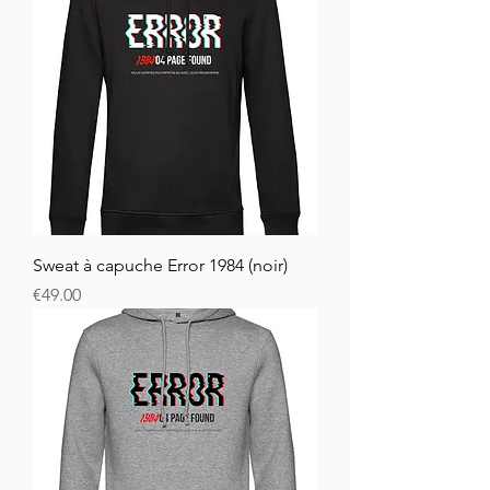
Sweat à capuche Error 1984 (noir)
Price
€49.00