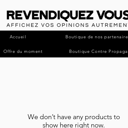
Accueil
Boutique de nos partenaire
Offre du moment
Boutique Contre Propag
We don’t have any products to
show here right now.