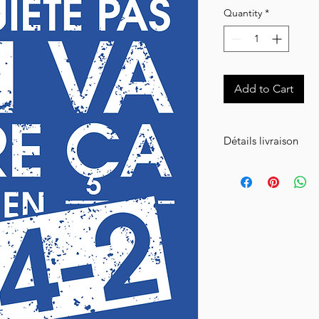
Quantity
*
Add to Cart
Détails livraison
Livraison en Collissim
le volume de votre 
Réception de votre c
après expédition.