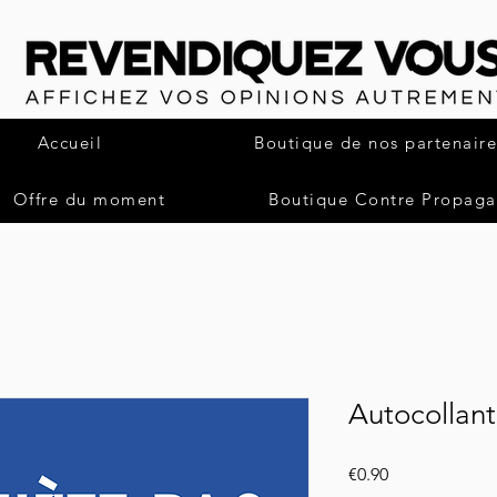
Accueil
Boutique de nos partenaire
Offre du moment
Boutique Contre Propag
Autocollant
Price
€0.90