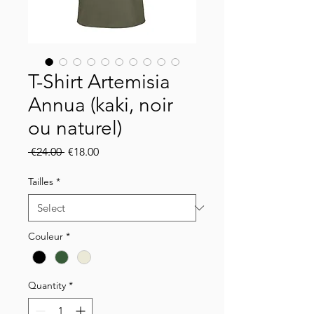
T-Shirt Artemisia
Annua (kaki, noir
ou naturel)
Regular
Sale
 €24.00 
€18.00
Price
Price
Tailles
*
Couleur
*
Quantity
*