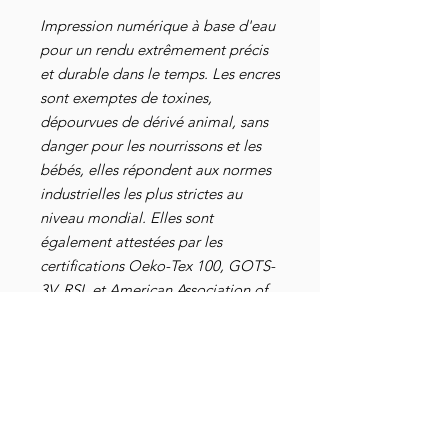
Impression numérique à base d'eau
pour un rendu extrêmement précis
et durable dans le temps. Les encres
sont exemptes de toxines,
dépourvues de dérivé animal, sans
danger pour les nourrissons et les
bébés, elles répondent aux normes
industrielles les plus strictes au
niveau mondial. Elles sont
également attestées par les
certifications Oeko-Tex 100, GOTS-
3V, RSL et American Association of
Textile Chemists and Colorists.
Selon l'association Kokopelli,
l'Artémisia Annua "est une plante
glabre originaire de Chine et
naturalisée en Europe. Ses feuilles